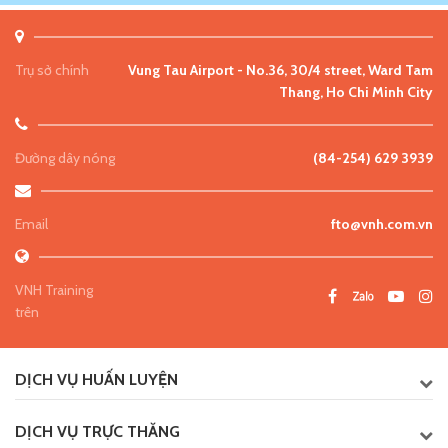
Trụ sở chính
Vung Tau Airport - No.36, 30/4 street, Ward Tam
Thang, Ho Chi Minh City
Đường dây nóng
(84-254) 629 3939
Email
fto@vnh.com.vn
VNH Training
trên
DỊCH VỤ HUẤN LUYỆN
DỊCH VỤ TRỰC THĂNG