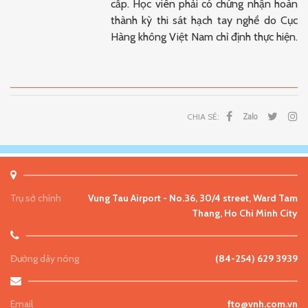
cấp. Học viên phải có chứng nhận hoàn
thành kỳ thi sát hạch tay nghề do Cục
Hàng không Việt Nam chỉ định thực hiện.
CHIA SẺ:
Trụ sở chính
Vung Tau Airport - No.36, 30/4 street, Ward Tam
Thang, Ho Chi Minh City
Đường dây nóng
(84-254) 629 3939
Email
fto@vnh.com.vn