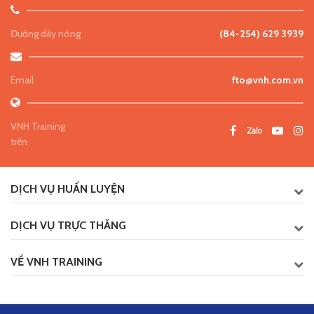
Đường dây nóng
(84-254) 629 3939
Email
fto@vnh.com.vn
VNH Training
trên
DỊCH VỤ HUẤN LUYỆN
DỊCH VỤ TRỰC THĂNG
VỀ VNH TRAINING