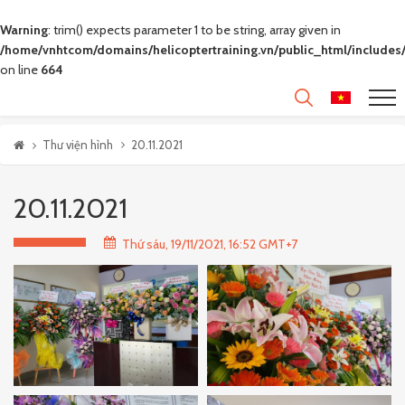
Warning
: trim() expects parameter 1 to be string, array given in
/home/vnhtcom/domains/helicoptertraining.vn/public_html/includes/
on line
664
Thư viện hình
20.11.2021
20.11.2021
Thứ sáu, 19/11/2021, 16:52 GMT+7