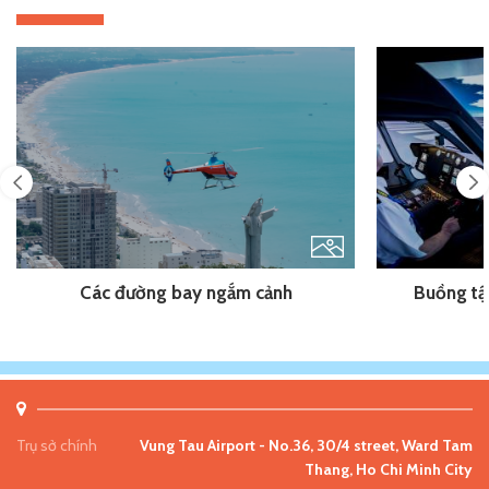
Previous
Next
Các đường bay ngắm cảnh
Buồng tậ
Trụ sở chính
Vung Tau Airport - No.36, 30/4 street, Ward Tam
Thang, Ho Chi Minh City